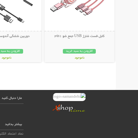
کابل فست شارژ USB جمع شو 3in1
دوربین شلنگی آندوسک
افزودن به سبد خرید
افزودن به سبد 
ناموجود
ناموجود
149,000 تومان
349,000 تومان
مارا دنبال کنید
بیشتر بدانید
نماد اعتماد الکت