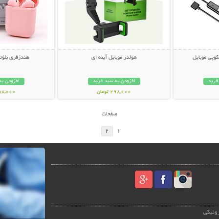
وپی موبایل
هولدر موبایل آینه ای
هندزفری بلوتوث s 12
خرید
افزودن به سبد خرید
افزودن به
298,000 تومان
498,000 تو
صفحات
2
1
رونیکی