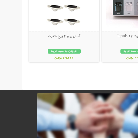
Inpod
آسان بر و 4 چرخ متحرک
 سبد خرید
افزودن به سبد خرید
مان
69,000 تومان