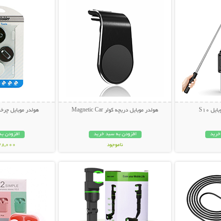
ل S10
هولدر موبایل دریچه کولر Magnetic Car
هولدر موبایل چرخشی  Holder
خرید
افزودن به سبد خرید
افزودن به
ناموجود
148,000 تو
بیشتر
نمایش توضیحات بیشتر
نمایش توضی
109,000 تومان