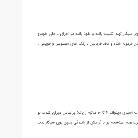
سیگار کهنه تثبیت یافته و نفوذ یافته در اجزای داخلی خودرو
ان فرموله شده و فاقد فرمالین ، رنگ های مصنوعی و طبیعی ،
به اندازه کافی از نوترال اسموک ترجیحا روی کف پوشهای خودرو اسپری کنید تا مطمئن شوید میزان مصرف شده منابع بو را خنثی مینماید. تعداد دفعات اسپری میتواند ۴ تا ۱۰ مرتبه ( پاف) براساس میزان شدت بو
درو را بسته و برای ۳ تا ۵ دقیقه در این حالت قرار دهید. در صورت عدم استشمام بو با آرامش از رانندگی بدون بوی سیگار لذت