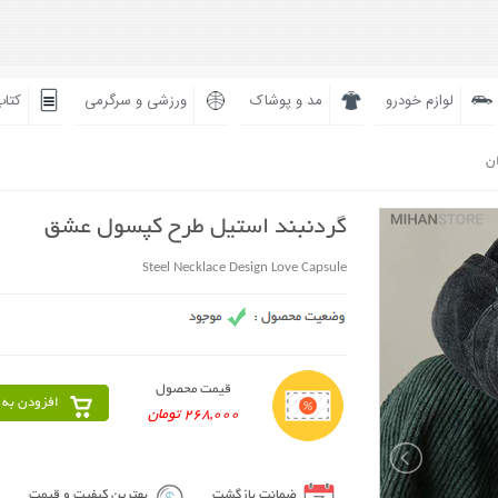
لوازم خودرو
مد و پوشاک
ورزشی و سرگرمی
کتاب
ان
گردنبند استیل طرح کپسول عشق
Steel Necklace Design Love Capsule
قیمت محصول
افزودن به 
268,000 تومان
ضمانت بازگشت
بهترین کیفیت و قیمت